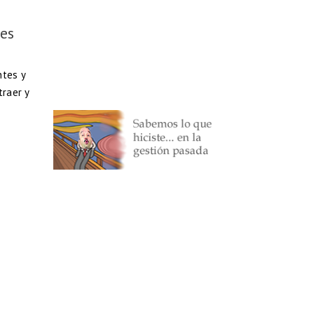
es
ntes y
raer y