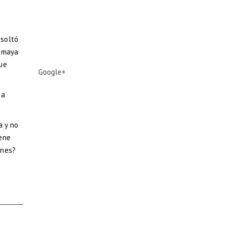
 soltó
n maya
ue
Google+
 a
a y no
iene
ones?