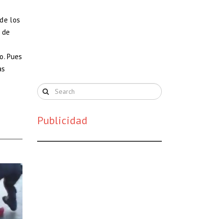
de los
r de
o. Pues
as
Publicidad