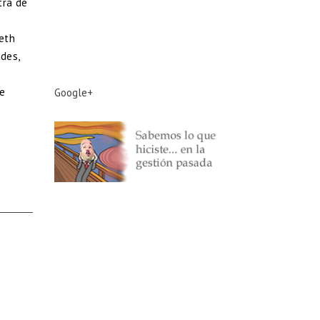
tra de
beth
ades,
se
Google+