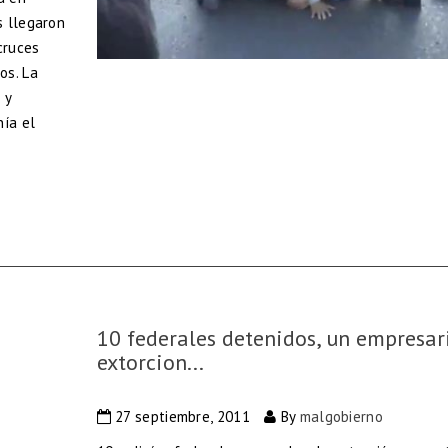
s llegaron
cruces
os. La
 y
nía el
10 federales detenidos, un empresar
extorcion...
27 septiembre, 2011
By
malgobierno