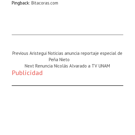
Pingback:
Bitacoras.com
Previous
Previous
Aristegui Noticias anuncia reportaje especial de
Magazine
Peña Nieto
:
Next
Next
Renuncia Nicolás Alvarado a TV UNAM
Publicidad
Magazine
: