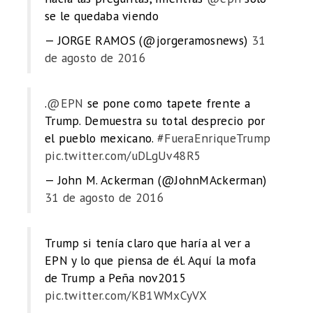
se le quedaba viendo
— JORGE RAMOS (@jorgeramosnews)
31
de agosto de 2016
.
@EPN
se pone como tapete frente a
Trump. Demuestra su total desprecio por
el pueblo mexicano.
#FueraEnriqueTrump
pic.twitter.com/uDLgUv48R5
— John M. Ackerman (@JohnMAckerman)
31 de agosto de 2016
Trump si tenía claro que haría al ver a
EPN y lo que piensa de él. Aquí la mofa
de Trump a Peña nov2015
pic.twitter.com/KB1WMxCyVX