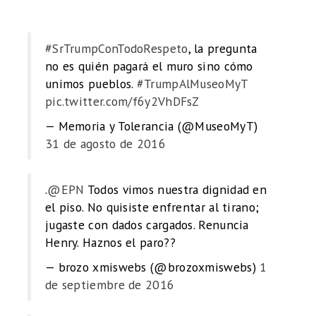
#SrTrumpConTodoRespeto
, la pregunta
no es quién pagará el muro sino cómo
unimos pueblos.
#TrumpAlMuseoMyT
pic.twitter.com/f6y2VhDFsZ
— Memoria y Tolerancia (@MuseoMyT)
31 de agosto de 2016
.
@EPN
Todos vimos nuestra dignidad en
el piso. No quisiste enfrentar al tirano;
jugaste con dados cargados. Renuncia
Henry. Haznos el paro??
— brozo xmiswebs (@brozoxmiswebs)
1
de septiembre de 2016