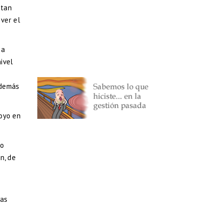
 tan
ver el
 a
ivel
además
hoyo en
io
n, de
las