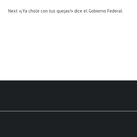
Next
Next
«¡Ya chole con tus quejas!» dice el Gobierno Federal
Magazine
: