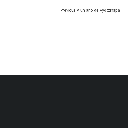
Previous
Previous
A un año de Ayotzinapa
Magazine
: