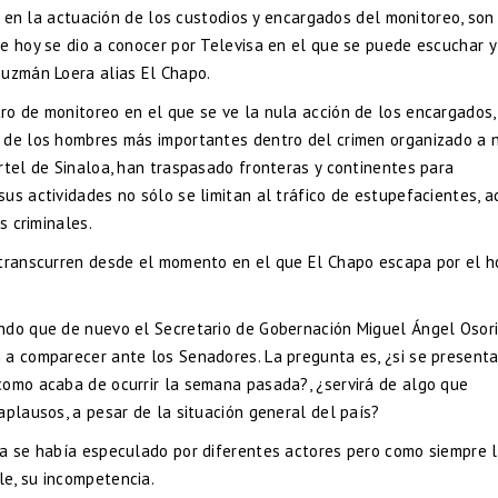
ia en la actuación de los custodios y encargados del monitoreo, son
e hoy se dio a conocer por Televisa en el que se puede escuchar y 
Guzmán Loera alias El Chapo.
ro de monitoreo en el que se ve la nula acción de los encargados,
 de los hombres más importantes dentro del crimen organizado a n
rtel de Sinaloa, han traspasado fronteras y continentes para
us actividades no sólo se limitan al tráfico de estupefacientes, 
s criminales.
 transcurren desde el momento en el que El Chapo escapa por el 
ndo que de nuevo el Secretario de Gobernación Miguel Ángel Osor
 a comparecer ante los Senadores. La pregunta es, ¿si se presenta
como acaba de ocurrir la semana pasada?, ¿servirá de algo que
aplausos, a pesar de la situación general del país?
ya se había especulado por diferentes actores pero como siempre 
e, su incompetencia.