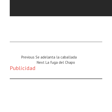
Previous
Previous
Se adelanta la caballada
Magazine
Next
Next
La fuga del Chapo
Publicidad
:
Magazine
: