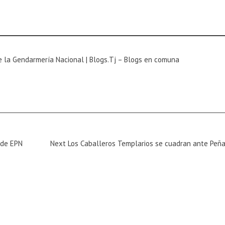
e la Gendarmería Nacional | Blogs.Tj – Blogs en comuna
Next
 de EPN
Next
Los Caballeros Templarios se cuadran ante Peñ
Magazine
: