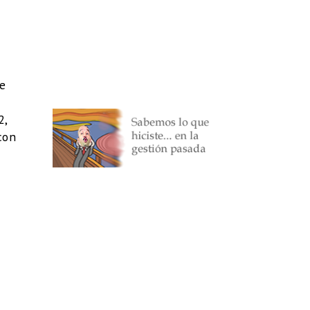
de
2,
con