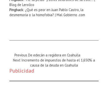
Blog de Lerolico
Pingback:
¿Qué es peor en Juan Pablo Castro, la
desmemoria o la homofobia? | Mal Gobierno .com
Previous
Previous
De edecán a regidora en Coahuila
Next
Magazine
Next
Incremento de impuestos de hasta el 1,650% a
Magazine
:
causa de la deuda en Coahuila
Publicidad
: