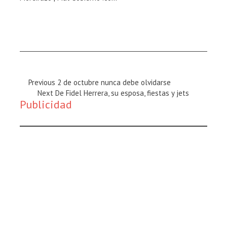
Previous
Previous
2 de octubre nunca debe olvidarse
Magazine
Next
Next
De Fidel Herrera, su esposa, fiestas y jets
Publicidad
:
Magazine
: