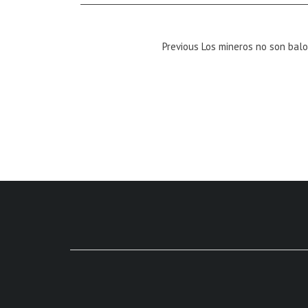
Previous
Previous
Los mineros no son balo
Magazine
: