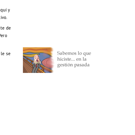
quí y
ivo.
rte de
Pero
ble se