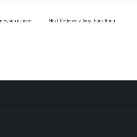
Next
nes, son mineros
Next
Detienen a Jorge Hank Rhon
Magazine
: