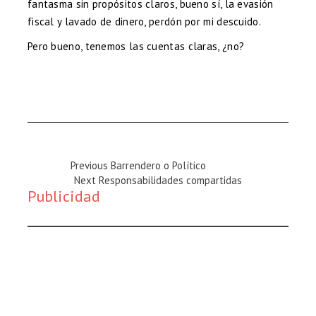
fantasma sin propósitos claros, bueno sí, la evasión
fiscal y lavado de dinero, perdón por mi descuido.
Pero bueno, tenemos las cuentas claras, ¿no?
Previous
Previous
Barrendero o Político
Magazine
Next
Next
Responsabilidades compartidas
Publicidad
:
Magazine
: